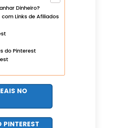
Ganhar Dinheiro?
 com Links de Afiliados
est
s do Pinterest
rest
EAIS NO
 PINTEREST