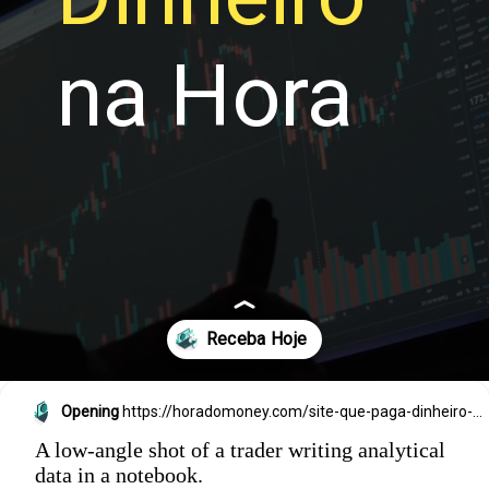
na Hora
Opening
https://horadomoney.com/site-que-paga-dinheiro-na-hora
A low-angle shot of a trader writing analytical
data in a notebook.