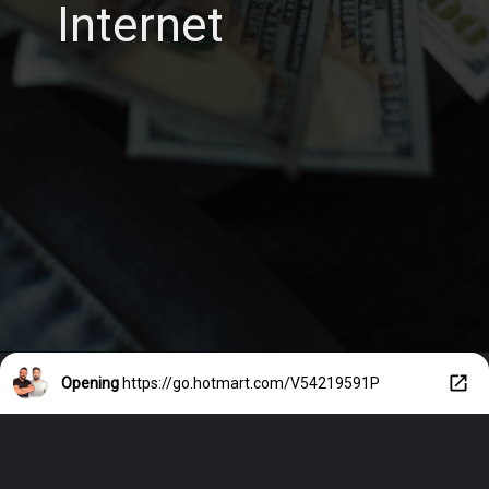
Internet
Opening
https://go.hotmart.com/V54219591P