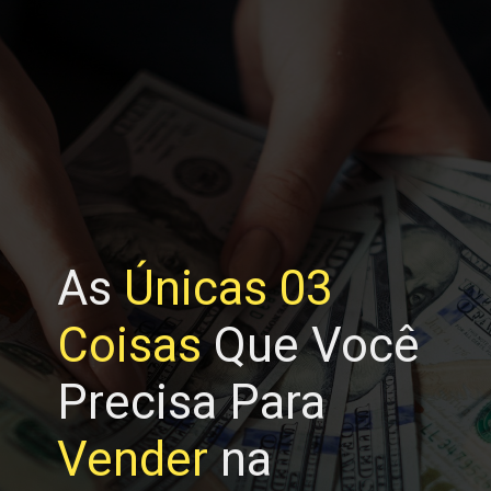
Opening
https://horadomoney.com/site-que-paga-dinheiro-na-hora
As
Únicas 03
Coisas
Que Você
Precisa Para
Vender
na