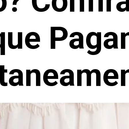
? Confir
 que Pag
ntaneamen