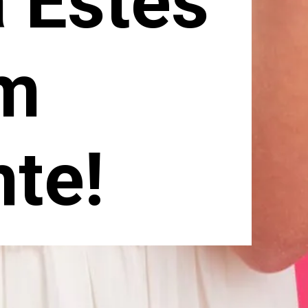
a Estes
am
te!