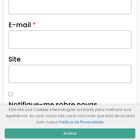
E-mail
*
Site
Notifique-me sobre novas
Este site usa Cookies e tecnologias similares para melhorar sua
publicações por e-mail.
experiência. Ao usar nosso site, você concorda que está de acordo
com nossa
Política de Privacidade
.
Ao usar este formulário, você
Aceitar
concorda com a nossa
Política