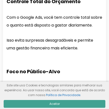
Controle Total do Orçamento
Com o Google Ads, você tem controle total sobre
o quanto está disposto a gastar diariamente.
Isso evita surpresas desagradáveis e permite
uma gestão financeira mais eficiente.
Foco no Público-Alvo
Este site usa Cookies e tecnologias similares para melhorar sua
A segmentação avançada do Google Ads permite
experiência. Ao usar nosso site, você concorda que está de acordo
direcionar seus anúncios para um público
com nossa
Política de Privacidade
.
específico com base em idade, localização,
Aceitar