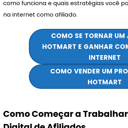
como funciona e quais estratégias você p
na internet como afiliado.
COMO SE TORNAR UM 
HOTMART E GANHAR CO
INTERNET
COMO VENDER UM PR
HOTMART
Como Começar a Trabalhar
Digital de Afiliados