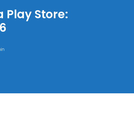
 Play Store:
26
min