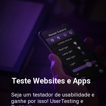
Teste Websites e Apps
Seja um testador de usabilidade e
ganhe por isso! UserTesting e