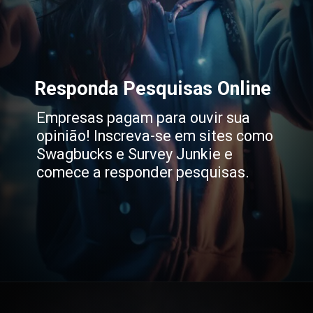
Responda Pesquisas Online
Empresas pagam para ouvir sua
opinião! Inscreva-se em sites como
Swagbucks e Survey Junkie e
comece a responder pesquisas.
Opening
https://horadomoney.com/site-que-paga-dinheiro-na-hora