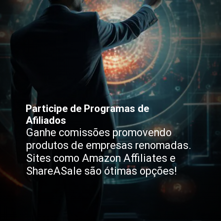
Participe de Programas de
Afiliados
Ganhe comissões promovendo
produtos de empresas renomadas.
Sites como Amazon Affiliates e
ShareASale são ótimas opções!