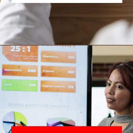
Opening
https://go.hotmart.com/V54219591P?src=webstory1