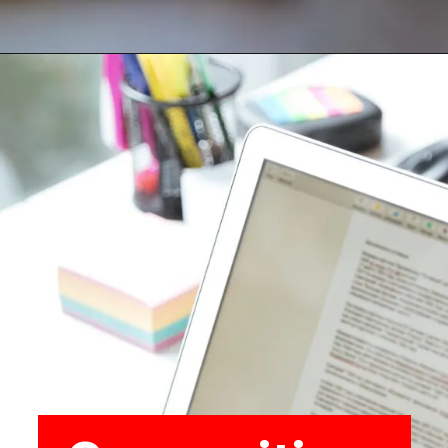
Opening
https://go.hotmart.com/V54219591P?src=webstory1