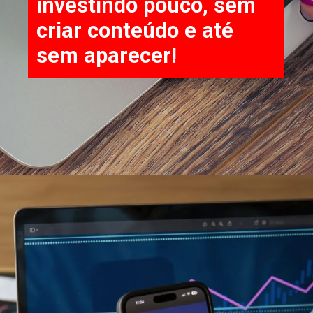
investindo pouco, sem
criar conteúdo e até
sem aparecer!
Opening
https://go.hotmart.com/V54219591P?src=webstory1