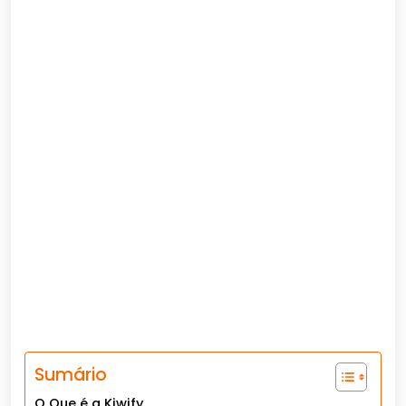
Sumário
O Que é a Kiwify